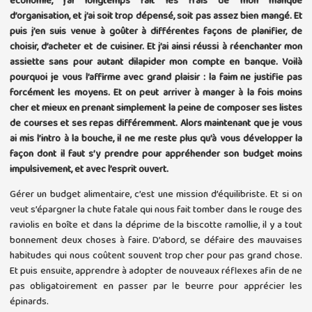
économie, j’ai longtemps fait les frais de mon manque
d’organisation, et j’ai soit trop dépensé, soit pas assez bien mangé. Et
puis j’en suis venue à goûter à différentes façons de planifier, de
choisir, d’acheter et de cuisiner. Et j’ai ainsi réussi à réenchanter mon
assiette sans pour autant dilapider mon compte en banque. Voilà
pourquoi je vous l’affirme avec grand plaisir : la faim ne justifie pas
forcément les moyens. Et on peut arriver à manger à la fois moins
cher et mieux en prenant simplement la peine de composer ses listes
de courses et ses repas différemment. Alors maintenant que je vous
ai mis l’intro à la bouche, il ne me reste plus qu’à vous développer la
façon dont il faut s’y prendre pour appréhender son budget moins
impulsivement, et avec l’esprit ouvert.
Gérer un budget alimentaire, c’est une mission d’équilibriste. Et si on
veut s’épargner la chute fatale qui nous fait tomber dans le rouge des
raviolis en boîte et dans la déprime de la biscotte ramollie, il y a tout
bonnement deux choses à faire. D’abord, se défaire des mauvaises
habitudes qui nous coûtent souvent trop cher pour pas grand chose.
Et puis ensuite, apprendre à adopter de nouveaux réflexes afin de ne
pas obligatoirement en passer par le beurre pour apprécier les
épinards.