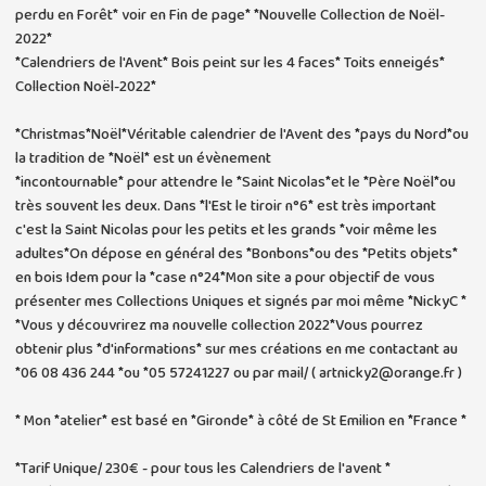
perdu en Forêt* voir en Fin de page* *Nouvelle Collection de Noël-
2022*
*Calendriers de l'Avent* Bois peint sur les 4 faces* Toits enneigés*
Collection Noël-2022*
*Christmas*Noël*Véritable calendrier de l'Avent des *pays du Nord*ou
la tradition de *Noël* est un évènement
*incontournable* pour attendre le *Saint Nicolas*et le *Père Noël*ou
très souvent les deux. Dans *l'Est le tiroir n°6* est très important
c'est la Saint Nicolas pour les petits et les grands *voir même les
adultes*On dépose en général des *Bonbons*ou des *Petits objets*
en bois Idem pour la *case n°24*Mon site a pour objectif de vous
présenter mes Collections Uniques et signés par moi même *NickyC *
*Vous y découvrirez ma nouvelle collection 2022*Vous pourrez
obtenir plus *d'informations* sur mes créations en me contactant au
*06 08 436 244 *ou *05 57241227 ou par mail/ ( artnicky2@orange.fr )
* Mon *atelier* est basé en *Gironde* à côté de St Emilion en *France *
*Tarif Unique/ 230€ - pour tous les Calendriers de l'avent *