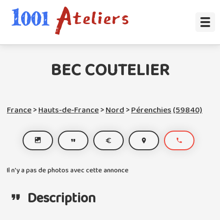
BEC COUTELIER
France
>
Hauts-de-France
>
Nord
>
Pérenchies
(59840)
Il n'y a pas de photos avec cette annonce
Description